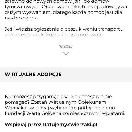
zarówno do nowych domów, jak i do domów
tymczasowych. Organizacja takich przejazdów bywa
dużym wyzwaniem, dlatego każda pomoc jest dla
nas bezcenna.
Jeśli widzisz ogłoszenie o poszukiwaniu transportu
albo często podróżujesz i masz możliwość
przewiezienia psa – zgłoś się koniecznie!
WIĘCEJ
Kontakt:
Ewelina | tel. 606 746 925, e-mail:
ewelina@wartagoldena.org.pl
Emilia | tel. 794 760 228, e-mail:
emilia@wartagoldena.org.pl
WIRTUALNE ADOPCJE
Magdalena | tel. 602 553 001, e-mail:
magdaa@wartagoldena.org.pl
Nie możesz przygarnąć psa, ale chcesz realnie
pomagać? Zostań Wirtualnym Opiekunem
Warciaka i wspieraj wybranego podopiecznego
Fundacji Warta Goldena comiesięcznymi wpłatami.
Wspieraj przez RatujemyZwierzaki.pl