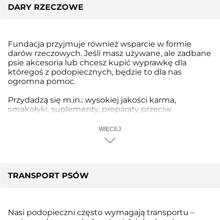
DARY RZECZOWE
Fundacja przyjmuje również wsparcie w formie
darów rzeczowych. Jeśli masz używane, ale zadbane
psie akcesoria lub chcesz kupić wyprawkę dla
któregoś z podopiecznych, będzie to dla nas
ogromna pomoc.
Przydadzą się m.in.: wysokiej jakości karma,
smakołyki, suplementy, preparaty przeciw
kleszczom, legowiska, szelki, smycze, obroże, klatki
kennelowe oraz inne akcesoria dla psów.
WIĘCEJ
Szczególną pomocą są również dary od firm i
twórców – te produkty czy usługi trafiają na nasze
bazarki charytatywne i zamieniają się w realne
wsparcie dla psów, które właśnie zaczynają nowe
TRANSPORT PSÓW
życie.
Kontakt: Wiktoria | tel. 509 070 709,
sklep@wartagoldena.org.pl
Nasi podopieczni często wymagają transportu –