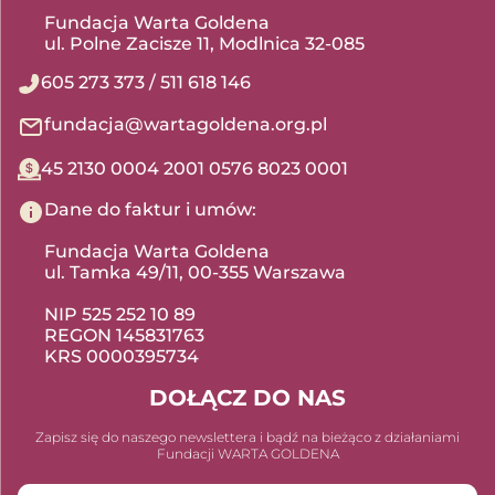
Fundacja Warta Goldena
ul. Polne Zacisze 11, Modlnica 32-085
605 273 373
/
511 618 146
fundacja@wartagoldena.org.pl
45 2130 0004 2001 0576 8023 0001
Dane do faktur i umów:
Fundacja Warta Goldena
ul. Tamka 49/11, 00-355 Warszawa
NIP 525 252 10 89
REGON 145831763
KRS 0000395734
DOŁĄCZ DO NAS
Zapisz się do naszego newslettera i bądź na bieżąco z działaniami
Fundacji WARTA GOLDENA