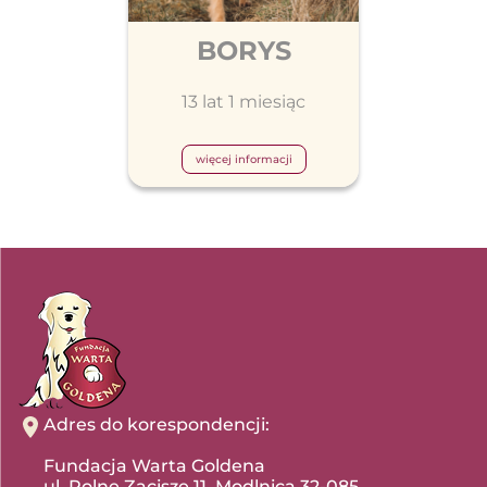
BORYS
13 lat 1 miesiąc
więcej informacji
Adres do korespondencji:
Fundacja Warta Goldena
ul. Polne Zacisze 11, Modlnica 32-085