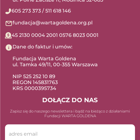
605 273 373
/
511 618 146
fundacja@wartagoldena.org.pl
45 2130 0004 2001 0576 8023 0001
Dane do faktur i umów:
Fundacja Warta Goldena
ul. Tamka 49/11, 00-355 Warszawa
NIP 525 252 10 89
REGON 145831763
KRS 0000395734
DOŁĄCZ DO NAS
Zapisz się do naszego newslettera i bądź na bieżąco z działaniami
Fundacji WARTA GOLDENA