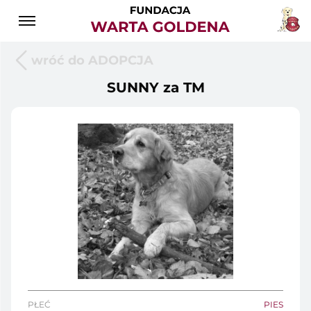
wróć do ADOPCJA
SUNNY za TM
PŁEĆ
PIES