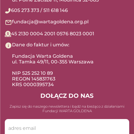
605 273 373
/
511 618 146
fundacja@wartagoldena.org.pl
45 2130 0004 2001 0576 8023 0001
Dane do faktur i umów:
Fundacja Warta Goldena
ul. Tamka 49/11, 00-355 Warszawa
NIP 525 252 10 89
REGON 145831763
KRS 0000395734
DOŁĄCZ DO NAS
Zapisz się do naszego newslettera i bądź na bieżąco z działaniami
Fundacji WARTA GOLDENA