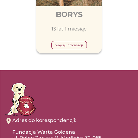
BORYS
13 lat 1 miesiąc
więcej informacji
Adres do korespondencji:
Fundacja Warta Goldena
ul. Polne Zacisze 11, Modlnica 32-085