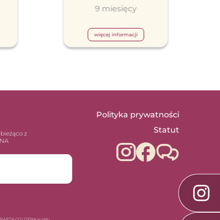
9 miesięcy
więcej informacji
Polityka prywatności
Statut
 bieżąco z
ENA
ję WARTA GOLDENA w celu