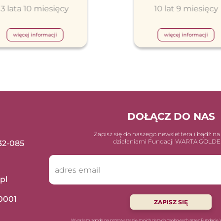
3 lata 10 miesięcy
10 lat 9 miesięcy
więcej informacji
więcej informacji
DOŁĄCZ DO NAS
Zapisz się do naszego newslettera i bądź na
działaniami Fundacji WARTA GOLD
 32-085
pl
0001
ZAPISZ SIĘ
Wyrażam zgodę na przetwarzanie moich danych osobowych przez Fundac