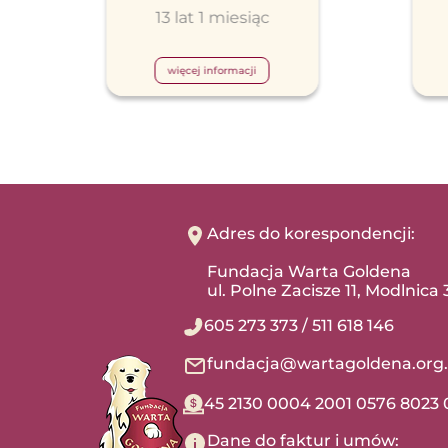
13 lat 1 miesiąc
więcej informacji
Adres do korespondencji:
Fundacja Warta Goldena
ul. Polne Zacisze 11, Modlnica
605 273 373
/
511 618 146
fundacja@wartagoldena.org.
45 2130 0004 2001 0576 8023 
Dane do faktur i umów: