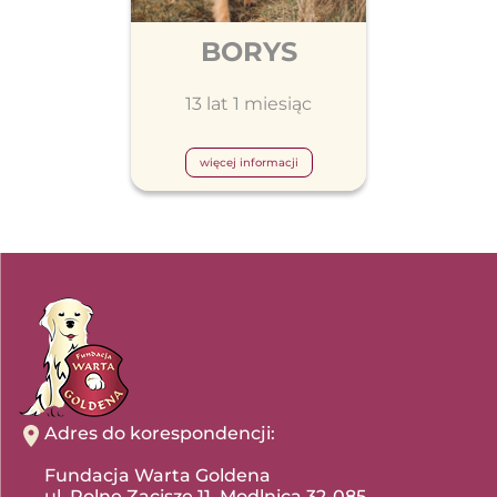
BORYS
13 lat 1 miesiąc
więcej informacji
Adres do korespondencji:
Fundacja Warta Goldena
ul. Polne Zacisze 11, Modlnica 32-085