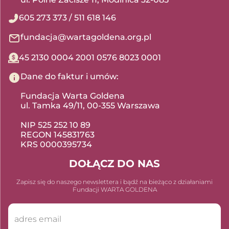
605 273 373
/
511 618 146
fundacja@wartagoldena.org.pl
45 2130 0004 2001 0576 8023 0001
Dane do faktur i umów:
Fundacja Warta Goldena
ul. Tamka 49/11, 00-355 Warszawa
NIP 525 252 10 89
REGON 145831763
KRS 0000395734
DOŁĄCZ DO NAS
Zapisz się do naszego newslettera i bądź na bieżąco z działaniami
Fundacji WARTA GOLDENA