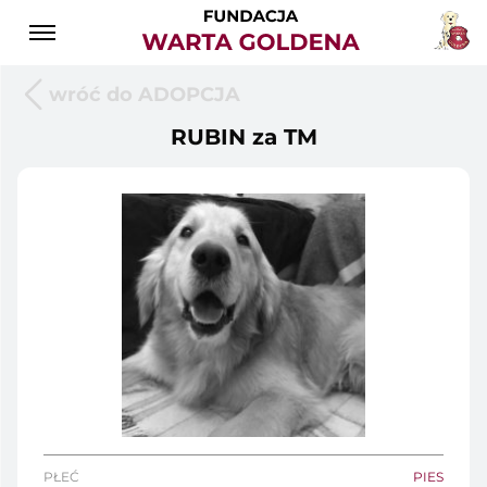
wróć do ADOPCJA
RUBIN za TM
PŁEĆ
PIES