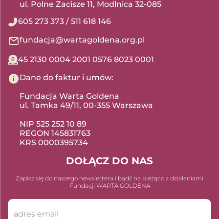
ul. Polne Zacisze 11, Modlnica 32-085
605 273 373
/
511 618 146
fundacja@wartagoldena.org.pl
45 2130 0004 2001 0576 8023 0001
Dane do faktur i umów:
Fundacja Warta Goldena
ul. Tamka 49/11, 00-355 Warszawa
NIP 525 252 10 89
REGON 145831763
KRS 0000395734
DOŁĄCZ DO NAS
Zapisz się do naszego newslettera i bądź na bieżąco z działaniami
Fundacji WARTA GOLDENA