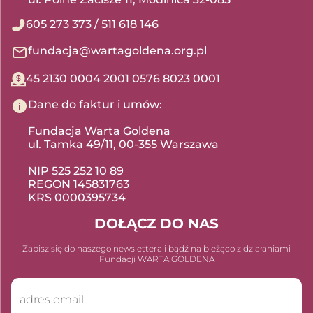
605 273 373
/
511 618 146
fundacja@wartagoldena.org.pl
45 2130 0004 2001 0576 8023 0001
Dane do faktur i umów:
Fundacja Warta Goldena
ul. Tamka 49/11, 00-355 Warszawa
NIP 525 252 10 89
REGON 145831763
KRS 0000395734
DOŁĄCZ DO NAS
Zapisz się do naszego newslettera i bądź na bieżąco z działaniami
Fundacji WARTA GOLDENA