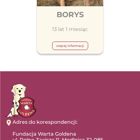
BORYS
13 lat 1 miesiąc
więcej informacji
Adres do korespondencji:
Fundacja Warta Goldena
ul. Polne Zacisze 11, Modlnica 32-085