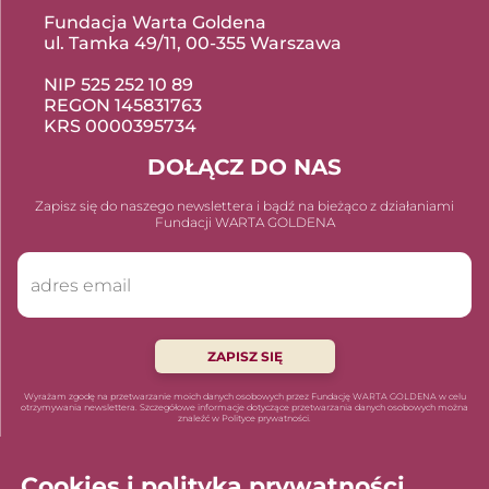
Fundacja Warta Goldena
ul. Tamka 49/11, 00-355 Warszawa
NIP 525 252 10 89
REGON 145831763
KRS 0000395734
DOŁĄCZ DO NAS
Zapisz się do naszego newslettera i bądź na bieżąco z działaniami
Fundacji WARTA GOLDENA
ZAPISZ SIĘ
Wyrażam zgodę na przetwarzanie moich danych osobowych przez Fundację WARTA GOLDENA w celu
otrzymywania newslettera. Szczegółowe informacje dotyczące przetwarzania danych osobowych można
znaleźć w Polityce prywatności.
Polityka prywatności
Cookies i polityka prywatności
Statut