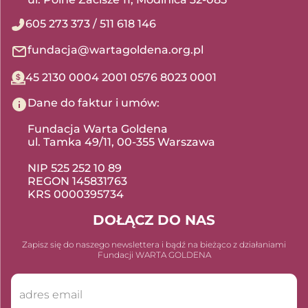
605 273 373
/
511 618 146
fundacja@wartagoldena.org.pl
45 2130 0004 2001 0576 8023 0001
Dane do faktur i umów:
Fundacja Warta Goldena
ul. Tamka 49/11, 00-355 Warszawa
NIP 525 252 10 89
REGON 145831763
KRS 0000395734
DOŁĄCZ DO NAS
Zapisz się do naszego newslettera i bądź na bieżąco z działaniami
Fundacji WARTA GOLDENA