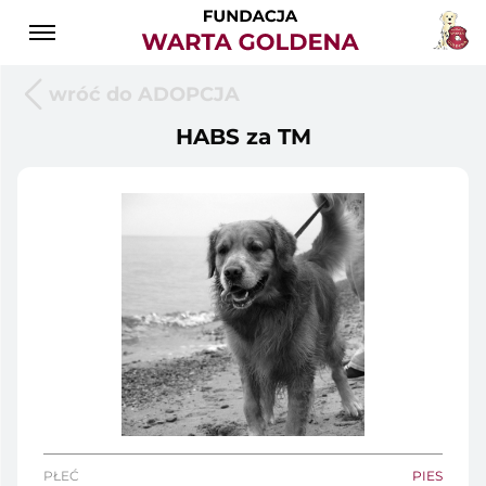
wróć do ADOPCJA
HABS za TM
PŁEĆ
PIES