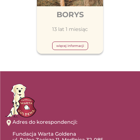
BORYS
13 lat 1 miesiąc
więcej informacji
Adres do korespondencji:
Fundacja Warta Goldena
ul. Polne Zacisze 11, Modlnica 32-085