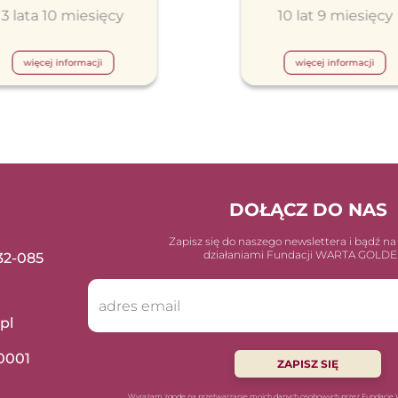
3 lata 10 miesięcy
10 lat 9 miesięcy
więcej informacji
więcej informacji
DOŁĄCZ DO NAS
Zapisz się do naszego newslettera i bądź na
działaniami Fundacji WARTA GOLD
 32-085
pl
0001
ZAPISZ SIĘ
Wyrażam zgodę na przetwarzanie moich danych osobowych przez Fundac