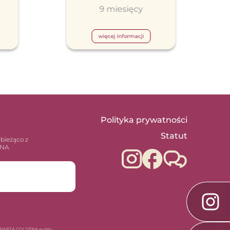
9 miesięcy
więcej informacji
Polityka prywatności
Statut
 bieżąco z
ENA
ję WARTA GOLDENA w celu