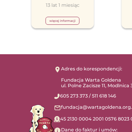
13 lat 1 miesiąc
więcej informacji
Adres do korespondencji:
Fundacja Warta Goldena
ul. Polne Zacisze 11, Modlnica
605 273 373
/
511 618 146
fundacja@wartagoldena.org.
45 2130 0004 2001 0576 8023 
Dane do faktur i umów: