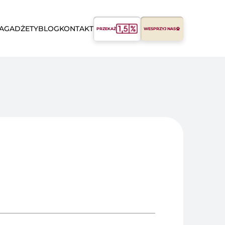
A
GADŻETY
BLOG
KONTAKT
PRZEKAŻ
WESPRZYJ NAS