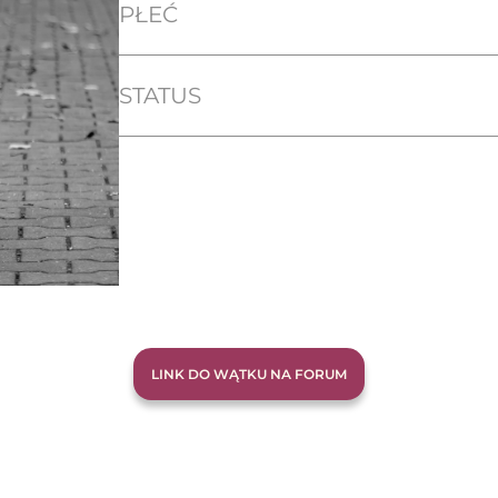
PŁEĆ
STATUS
LINK DO WĄTKU NA FORUM