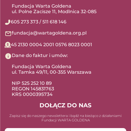
Fundacja Warta Goldena
ul. Polne Zacisze 11, Modlnica 32-085
605 273 373
/
511 618 146
fundacja@wartagoldena.org.pl
45 2130 0004 2001 0576 8023 0001
Dane do faktur i umów:
Fundacja Warta Goldena
ul. Tamka 49/11, 00-355 Warszawa
NIP 525 252 10 89
REGON 145831763
KRS 0000395734
DOŁĄCZ DO NAS
Zapisz się do naszego newslettera i bądź na bieżąco z działaniami
Fundacji WARTA GOLDENA