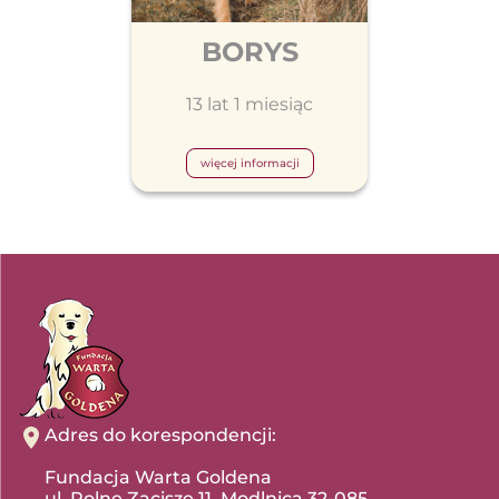
BORYS
13 lat 1 miesiąc
więcej informacji
Adres do korespondencji:
Fundacja Warta Goldena
ul. Polne Zacisze 11, Modlnica 32-085