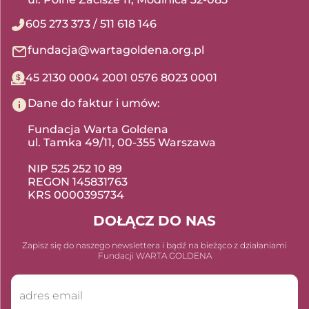
605 273 373
/
511 618 146
fundacja@wartagoldena.org.pl
45 2130 0004 2001 0576 8023 0001
Dane do faktur i umów:
Fundacja Warta Goldena
ul. Tamka 49/11, 00-355 Warszawa
NIP 525 252 10 89
REGON 145831763
KRS 0000395734
DOŁĄCZ DO NAS
Zapisz się do naszego newslettera i bądź na bieżąco z działaniami
Fundacji WARTA GOLDENA