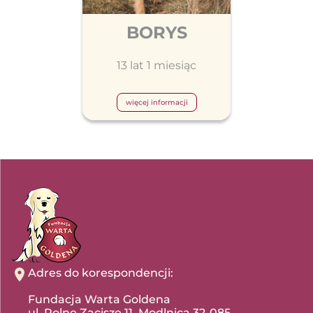
BORYS
13 lat 1 miesiąc
więcej informacji
Adres do korespondencji:
Fundacja Warta Goldena
ul. Polne Zacisze 11, Modlnica 32-085