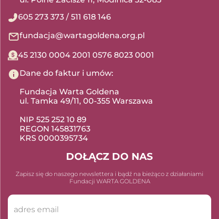
605 273 373
/
511 618 146
fundacja@wartagoldena.org.pl
45 2130 0004 2001 0576 8023 0001
Dane do faktur i umów:
Fundacja Warta Goldena
ul. Tamka 49/11, 00-355 Warszawa
NIP 525 252 10 89
REGON 145831763
KRS 0000395734
DOŁĄCZ DO NAS
Zapisz się do naszego newslettera i bądź na bieżąco z działaniami
Fundacji WARTA GOLDENA