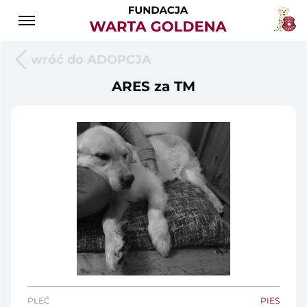
wróć do ADOPCJA
ARES za TM
PŁEĆ
PIES