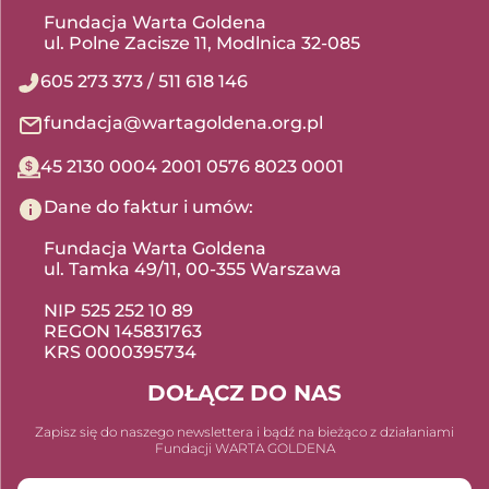
Fundacja Warta Goldena
ul. Polne Zacisze 11, Modlnica 32-085
605 273 373
/
511 618 146
fundacja@wartagoldena.org.pl
45 2130 0004 2001 0576 8023 0001
Dane do faktur i umów:
Fundacja Warta Goldena
ul. Tamka 49/11, 00-355 Warszawa
NIP 525 252 10 89
REGON 145831763
KRS 0000395734
DOŁĄCZ DO NAS
Zapisz się do naszego newslettera i bądź na bieżąco z działaniami
Fundacji WARTA GOLDENA